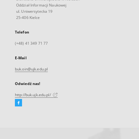
Oddział Informacji Naukowej
ul. Uniwersytecka 19
25-406 Kielce
Telefon
(+48) 41 349 71 77
E-Mail
buk.oin@ujk.edu.pl
Odwiedź nas!
http://buk.ujk.edu.pl/
Facebook
Link
zewnętrzny,
otworzy
się
w