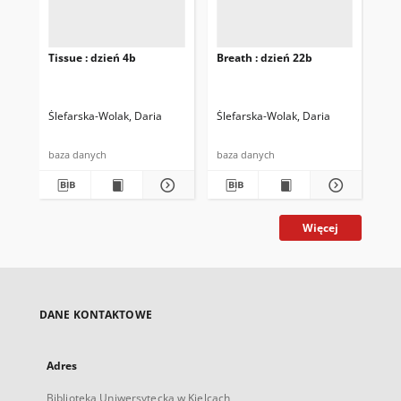
Tissue : dzień 4b
Breath : dzień 22b
Bre
Ślefarska-Wolak, Daria
Ślefarska-Wolak, Daria
Śle
baza danych
baza danych
baz
Więcej
DANE KONTAKTOWE
Adres
Biblioteka Uniwersytecka w Kielcach