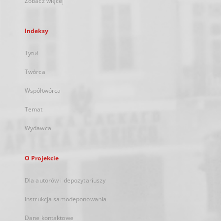
Zobacz więcej
Indeksy
Tytuł
Twórca
Współtwórca
Temat
Wydawca
O Projekcie
Dla autorów i depozytariuszy
Instrukcja samodeponowania
Dane kontaktowe