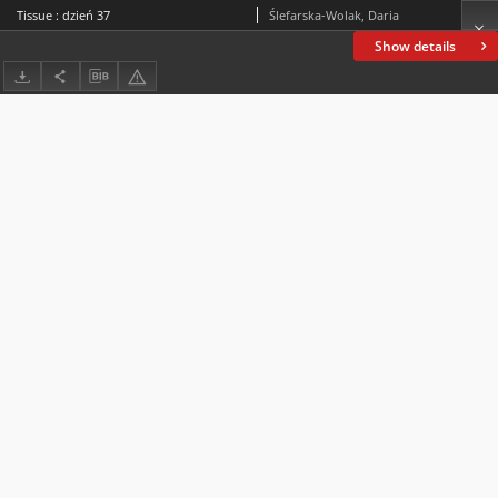
Tissue : dzień 37
Ślefarska-Wolak, Daria
Show details