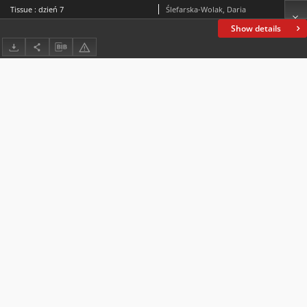
Tissue : dzień 7
Ślefarska-Wolak, Daria
Show details