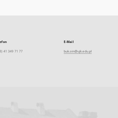
efon
E-Mail
8) 41 349 71 77
buk.oin@ujk.edu.pl