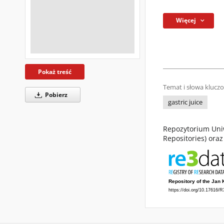
Więcej
Pokaż treść
Temat i słowa klucz
Pobierz
gastric juice
Repozytorium Uniw
Repositories) ora