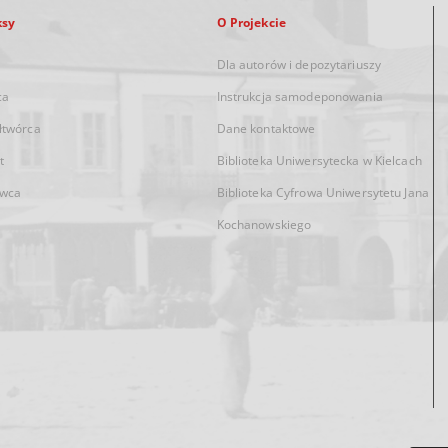
ksy
O Projekcie
Dla autorów i depozytariuszy
ca
Instrukcja samodeponowania
łtwórca
Dane kontaktowe
t
Biblioteka Uniwersytecka w Kielcach
wca
Biblioteka Cyfrowa Uniwersytetu Jana
Kochanowskiego