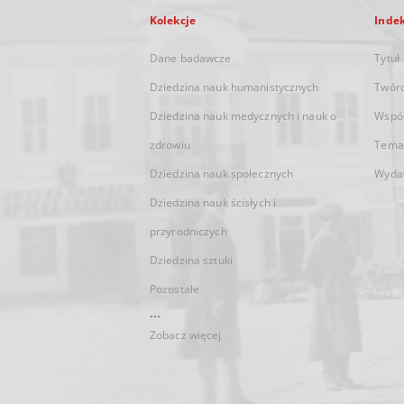
Kolekcje
Inde
Dane badawcze
Tytuł
Dziedzina nauk humanistycznych
Twór
Dziedzina nauk medycznych i nauk o
Wspó
zdrowiu
Tema
Dziedzina nauk społecznych
Wyda
Dziedzina nauk ścisłych i
przyrodniczych
Dziedzina sztuki
Pozostałe
...
Zobacz więcej