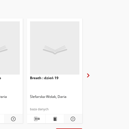
b
Breath : dzień 19
Breath : dzień 20
Daria
Ślefarska-Wolak, Daria
Ślefarska-Wolak, Daria
baza danych
baza danych