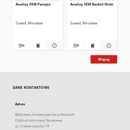
Analizy SEM Parsęta
Analizy SEM Beskid Niski
An
Szwed, Mirosław
Szwed, Mirosław
Szw
Więcej
DANE KONTAKTOWE
Adres
Biblioteka Uniwersytecka w Kielcach
Oddział Informacji Naukowej
ul. Uniwersytecka 19