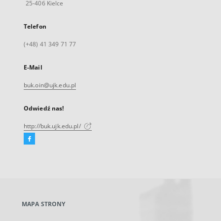
25-406 Kielce
Telefon
(+48) 41 349 71 77
E-Mail
buk.oin@ujk.edu.pl
Odwiedź nas!
http://buk.ujk.edu.pl/
Facebook
Link
zewnętrzny,
otworzy
się
w
nowej
MAPA STRONY
karcie