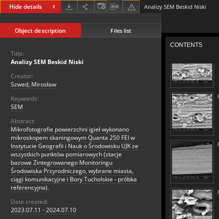
Hide details
Analizy SEM Beskid Niski
Object description
Files list
Title:
Analizy SEM Beskid Niski
Creator:
Szwed, Mirosław
Keywords:
SEM
Abstract:
Mikrofotografie powierzchni igieł wykonano
mikroskopem skaningowym Quanta 250 FEI w
Instytucie Geografii i Nauk o Środowisku UJK ze
wszystkich punktów pomiarowych (stacje
bazowe Zintegrowanego Monitoringu
Środowiska Przyrodniczego, wybrane miasta,
ciągi komunikacyjne i Bory Tucholskie - próbka
referencyjna).
Date created:
2023.07.11 - 2024.07.10