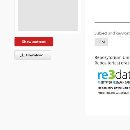
Subject and keyword
Show content
SEM
Download
Repozytorium Uniw
Repositories) ora