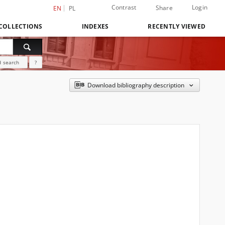
Contrast
Login
Share
EN
PL
COLLECTIONS
INDEXES
RECENTLY VIEWED
 search
?
Download bibliography description