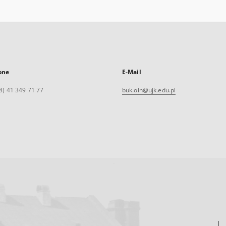
one
E-Mail
8) 41 349 71 77
buk.oin@ujk.edu.pl