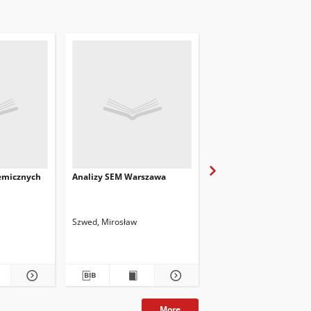
hemicznych
Analizy SEM Warszawa
Analizy SEM Kraków
Szwed, Mirosław
Szwed, Mirosław
More