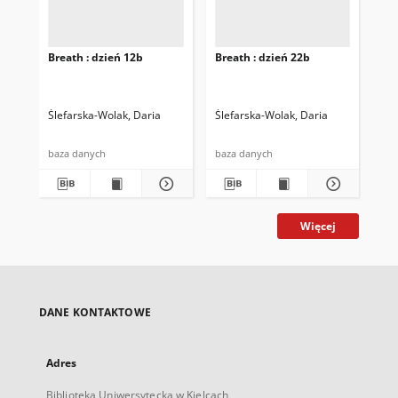
Breath : dzień 12b
Breath : dzień 22b
Bre
Ślefarska-Wolak, Daria
Ślefarska-Wolak, Daria
Śle
baza danych
baza danych
baz
Więcej
DANE KONTAKTOWE
Adres
Biblioteka Uniwersytecka w Kielcach