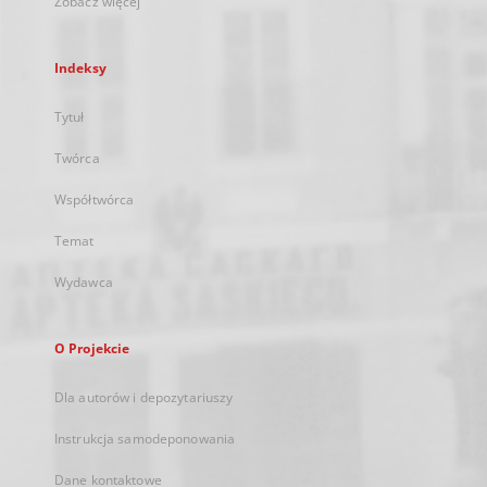
Zobacz więcej
Indeksy
Tytuł
Twórca
Współtwórca
Temat
Wydawca
O Projekcie
Dla autorów i depozytariuszy
Instrukcja samodeponowania
Dane kontaktowe