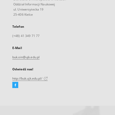
Oddział Informacji Naukowej
ul. Uniwersytecka 19
25-406 Kielce
Telefon
(+48) 41 349 71 77
E-Mail
buk.oin@ujk.edu.pl
Odwiedź nas!
http://buk.ujk.edu.pl/
Facebook
Link
zewnętrzny,
otworzy
się
w