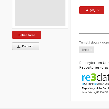
Więcej
Pokaż treść
Temat i słowa klucz
Pobierz
breath
Repozytorium Uniw
Repositories) ora