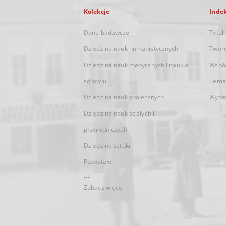
Kolekcje
Inde
Dane badawcze
Tytuł
Dziedzina nauk humanistycznych
Twór
Dziedzina nauk medycznych i nauk o
Wspó
zdrowiu
Tema
Dziedzina nauk społecznych
Wyda
Dziedzina nauk ścisłych i
przyrodniczych
Dziedzina sztuki
Pozostałe
...
Zobacz więcej