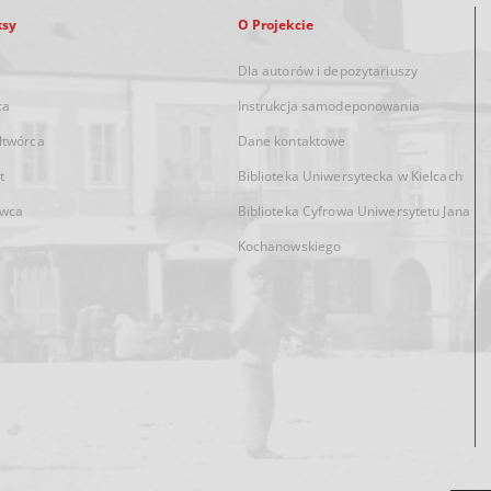
ksy
O Projekcie
Dla autorów i depozytariuszy
ca
Instrukcja samodeponowania
łtwórca
Dane kontaktowe
t
Biblioteka Uniwersytecka w Kielcach
wca
Biblioteka Cyfrowa Uniwersytetu Jana
Kochanowskiego