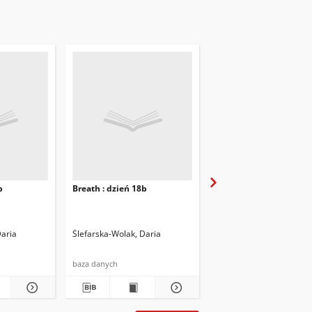
b
Breath : dzień 18b
Breath : dzień 19
Daria
Ślefarska-Wolak, Daria
Ślefarska-Wolak, Daria
baza danych
baza danych