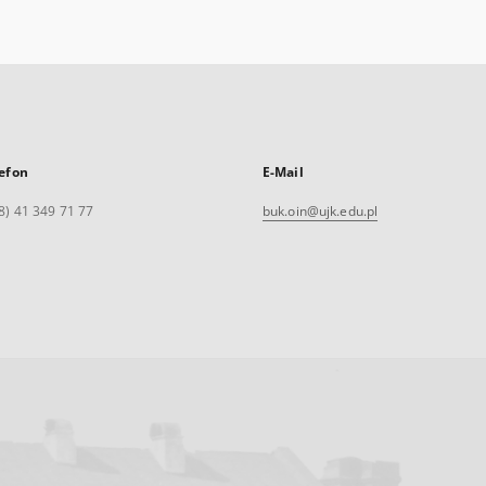
efon
E-Mail
8) 41 349 71 77
buk.oin@ujk.edu.pl