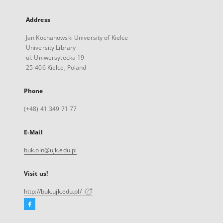
Address
Jan Kochanowski University of Kielce
University Library
ul. Uniwersytecka 19
25-406 Kielce, Poland
Phone
(+48) 41 349 71 77
E-Mail
buk.oin@ujk.edu.pl
Visit us!
http://buk.ujk.edu.pl/
Facebook
External