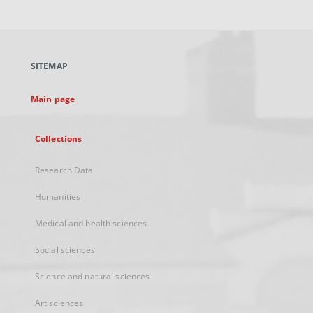
link,
will
open
in
a
SITEMAP
new
tab
Main page
Collections
Research Data
Humanities
Medical and health sciences
Social sciences
Science and natural sciences
Art sciences