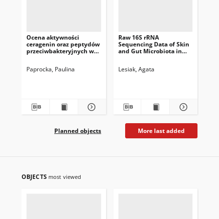
Ocena aktywności
Raw 16S rRNA
Wyp
ceragenin oraz peptydów
Sequencing Data of Skin
dro
przeciwbakteryjnych w
and Gut Microbiota in
śmi
stosunku do czynników
Patients with Acne
w Ł
etiologicznych
Vulgaris
202
Paprocka, Paulina
Lesiak, Agata
Ost
powodujących zakażenie
kw
ucha zewnętrznego
Planned objects
More last added
OBJECTS
most viewed