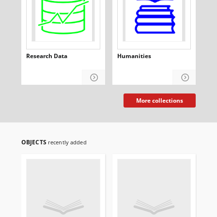
Research Data
Humanities
Me
sci
More collections
OBJECTS
recently added