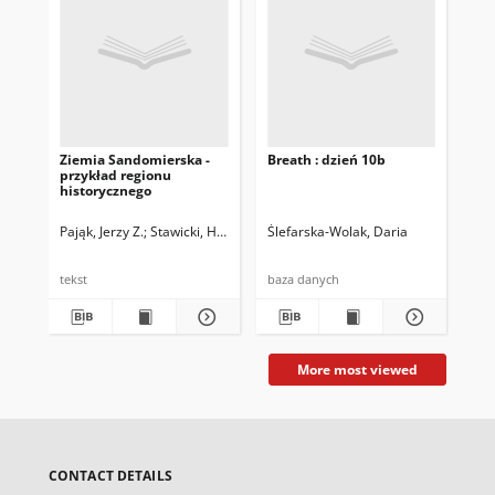
Ziemia Sandomierska -
Breath : dzień 10b
Tis
przykład regionu
historycznego
Pająk, Jerzy Z.
Stawicki, Henryk
Ślefarska-Wolak, Daria
Śle
tekst
baza danych
baz
More most viewed
CONTACT DETAILS