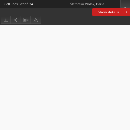
Cell lines : dzień 24
Ślefarska-Wolak, Daria
Show details