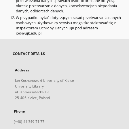
przetwarzania danych, prawach osób, które dane dotyczą,
okresie przetwarzania danych, konsekwencjach niepodania
danych, odbiorcach danych.
W przypadku pytań dotyczących zasad przetwarzania danych
osobowych użytkownicy serwisu mogą skontaktować się z
Inspektorem Ochrony Danych UJK pod adresem
iod@ujk.edu.pl.
CONTACT DETAILS
Address
Jan Kochanowski University of Kielce
University Library
ul. Uniwersytecka 19
25-406 Kielce, Poland
Phone
(+48) 41 349 71 77