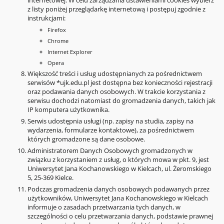
internetowej. W celu zarządzania ustawieniami cookies wybierz
z listy poniżej przeglądarkę internetową i postępuj zgodnie z
instrukcjami:
Firefox
Chrome
Internet Explorer
Opera
Większość treści i usług udostępnianych za pośrednictwem
serwisów *ujk.edu.pl jest dostępna bez konieczności rejestracji
oraz podawania danych osobowych. W trakcie korzystania z
serwisu dochodzi natomiast do gromadzenia danych, takich jak
IP komputera użytkownika.
Serwis udostępnia usługi (np. zapisy na studia, zapisy na
wydarzenia, formularze kontaktowe), za pośrednictwem
których gromadzone są dane osobowe.
Administratorem Danych Osobowych gromadzonych w
związku z korzystaniem z usług, o których mowa w pkt. 9, jest
Uniwersytet Jana Kochanowskiego w Kielcach, ul. Żeromskiego
5, 25-369 Kielce.
Podczas gromadzenia danych osobowych podawanych przez
użytkowników, Uniwersytet Jana Kochanowskiego w Kielcach
informuje o zasadach przetwarzania tych danych, w
szczególności o celu przetwarzania danych, podstawie prawnej