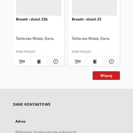
Breath : dzień 22b
Breath : dzień 23
Bre
Ślefarska-Wolak, Daria
Ślefarska-Wolak, Daria
Śle
baza danych
baza danych
baz
Więcej
DANE KONTAKTOWE
Adres
Biblioteka Uniwersytecka w Kielcach