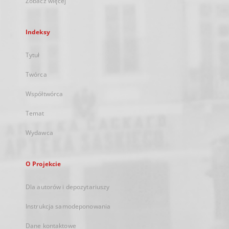
Zobacz więcej
Indeksy
Tytuł
Twórca
Współtwórca
Temat
Wydawca
O Projekcie
Dla autorów i depozytariuszy
Instrukcja samodeponowania
Dane kontaktowe