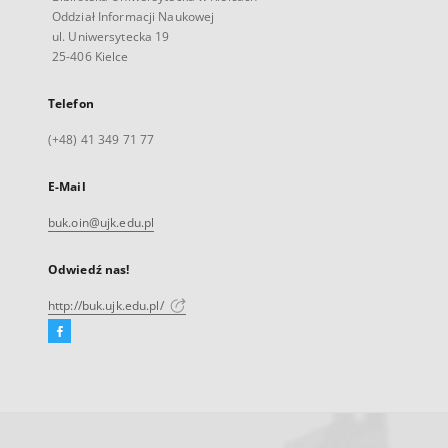
Oddział Informacji Naukowej
ul. Uniwersytecka 19
25-406 Kielce
Telefon
(+48) 41 349 71 77
E-Mail
buk.oin@ujk.edu.pl
Odwiedź nas!
http://buk.ujk.edu.pl/
Facebook
Link
zewnętrzny,
otworzy
się
w