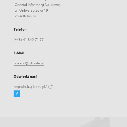
Oddział Informacji Naukowej
ul. Uniwersytecka 19
25-406 Kielce
Telefon
(+48) 41 349 71 77
E-Mail
buk.oin@ujk.edu.pl
Odwiedź nas!
http://buk.ujk.edu.pl/
Facebook
Link
zewnętrzny,
otworzy
się
w