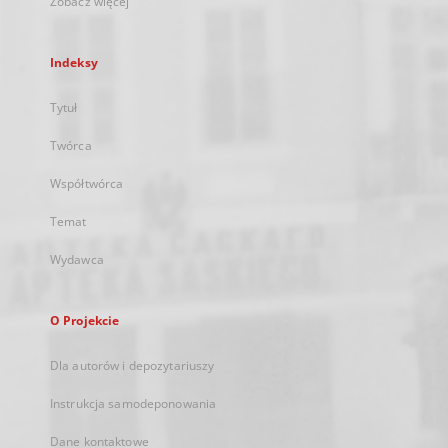
Zobacz więcej
Indeksy
Tytuł
Twórca
Współtwórca
Temat
Wydawca
O Projekcie
Dla autorów i depozytariuszy
Instrukcja samodeponowania
Dane kontaktowe