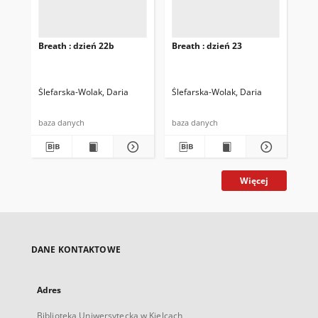
Breath : dzień 22b
Breath : dzień 23
Bre
Ślefarska-Wolak, Daria
Ślefarska-Wolak, Daria
Śle
baza danych
baza danych
baz
Więcej
DANE KONTAKTOWE
Adres
Biblioteka Uniwersytecka w Kielcach