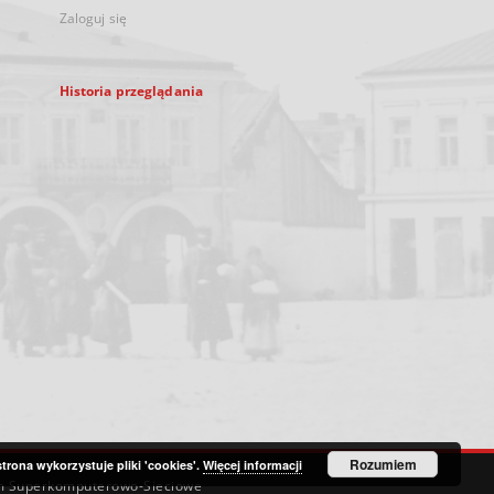
Zaloguj się
Historia przeglądania
Rozumiem
strona wykorzystuje pliki 'cookies'.
Więcej informacji
m Superkomputerowo-Sieciowe