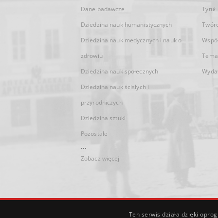
Dane badawcze
Tytuł
Dziedzina nauk humanistycznych
Twór
Dziedzina nauk medycznych i nauk o
Wspó
zdrowiu
Tema
Dziedzina nauk społecznych
Wyda
Dziedzina nauk ścisłych i
przyrodniczych
Dziedzina sztuki
Pozostałe
...
Zobacz więcej
Ten serwis działa dzięki opr