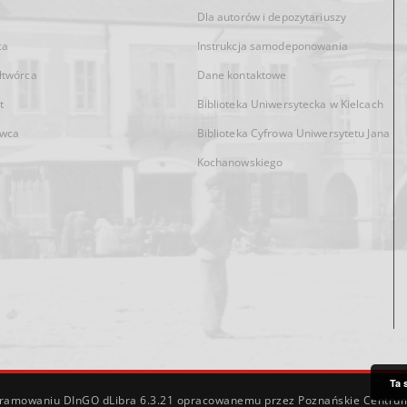
Dla autorów i depozytariuszy
ca
Instrukcja samodeponowania
łtwórca
Dane kontaktowe
t
Biblioteka Uniwersytecka w Kielcach
wca
Biblioteka Cyfrowa Uniwersytetu Jana
Kochanowskiego
Ta 
ogramowaniu
DInGO dLibra 6.3.21
opracowanemu przez
Poznańskie Centru