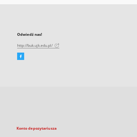
Odwiedź nas!
http://buk.ujk.edu.pl/
Facebook
Link
zewnętrzny,
otworzy
się
w
nowej
karcie
Konto depozytariusza