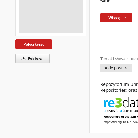
tekst
Więcej
Pokaż treść
Pobierz
Temat i słowa klucz
body posture
Repozytorium Uniw
Repositories) ora