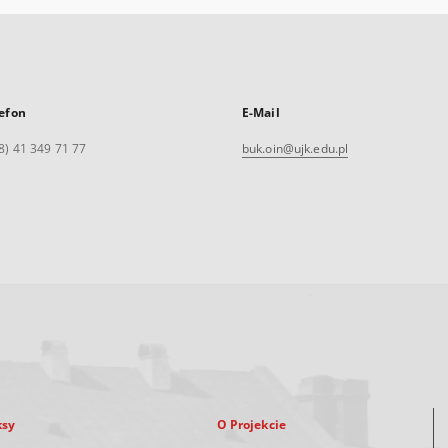
efon
E-Mail
8) 41 349 71 77
buk.oin@ujk.edu.pl
ksy
O Projekcie