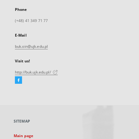
Phone
(+48) 41 349 71 77
E-Mail
buk.oin@ujk.edu.pl
Visit us!
http://buk.ujk.edu.pl/
Facebook
External
link,
will
open
in
a
SITEMAP
new
tab
Main page