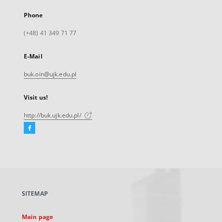
Phone
(+48) 41 349 71 77
E-Mail
buk.oin@ujk.edu.pl
Visit us!
http://buk.ujk.edu.pl/
Facebook
External
link,
will
open
in
a
SITEMAP
new
tab
Main page