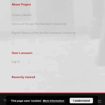
About Project
Contact details
Library of the Jan Kochanowski University
Digital Library of the Jan Kochanowski University
User's account
Log in
Recently viewed
This service runs on
DInGO dLibra 6.3.21
software created by
I understand
Poznan
This page uses 'cookies'.
More information