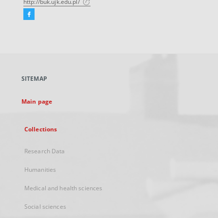
http://buk.ujk.edu.pl/
Facebook
External
link,
will
open
in
a
SITEMAP
new
tab
Main page
Collections
Research Data
Humanities
Medical and health sciences
Social sciences