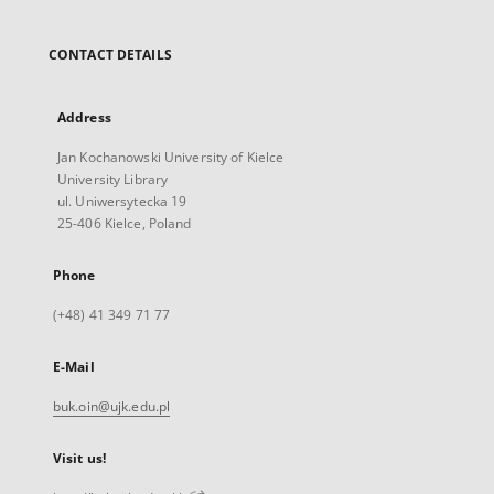
CONTACT DETAILS
Address
Jan Kochanowski University of Kielce
University Library
ul. Uniwersytecka 19
25-406 Kielce, Poland
Phone
(+48) 41 349 71 77
E-Mail
buk.oin@ujk.edu.pl
Visit us!