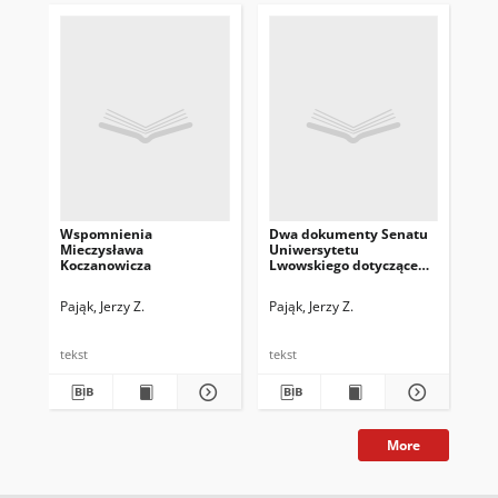
Wspomnienia
Dwa dokumenty Senatu
Po
Mieczysława
Uniwersytetu
akt
Koczanowicza
Lwowskiego dotyczące
rok
Stanisława Grabskiego
Pol
Re
Pająk, Jerzy Z.
Pająk, Jerzy Z.
Paj
Na
Gal
tekst
tekst
tek
More