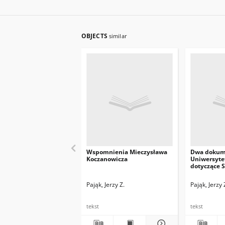
OBJECTS
similar
Wspomnienia Mieczysława
Dwa dokum
Koczanowicza
Uniwersyte
dotyczące 
Grabskiego
Pająk, Jerzy Z.
Pająk, Jerzy 
tekst
tekst