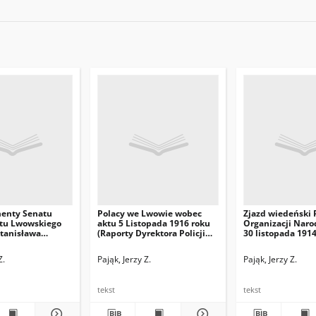
enty Senatu
Polacy we Lwowie wobec
Zjazd wiedeński 
tu Lwowskiego
aktu 5 Listopada 1916 roku
Organizacji Naro
Stanisława
(Raporty Dyrektora Policji
30 listopada 1914
we Lwowie Józefa
Reinlendera do
Z.
Pająk, Jerzy Z.
Pająk, Jerzy Z.
Namiestnictwa
Galicyjskiego
tekst
tekst