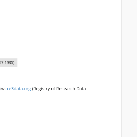
867-1935)
rów:
re3data.org
(Registry of Research Data