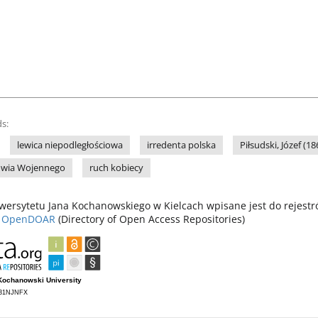
s:
lewica niepodległościowa
irredenta polska
Piłsudski, Józef (1
owia Wojennego
ruch kobiecy
ersytetu Jana Kochanowskiego w Kielcach wpisane jest do rejest
z
OpenDOAR
(Directory of Open Access Repositories)