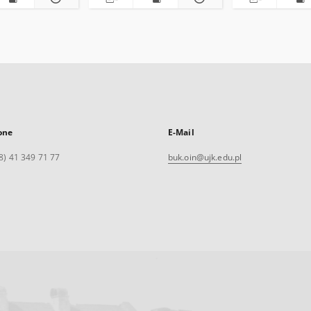
one
E-Mail
8) 41 349 71 77
buk.oin@ujk.edu.pl