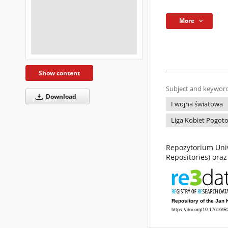
More
Show content
Subject and keyword
Download
I wojna światowa
Liga Kobiet Pogot
Repozytorium Uniw
Repositories) ora