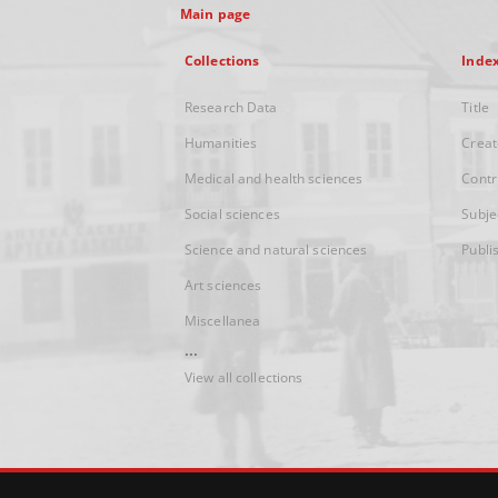
Main page
Collections
Inde
Research Data
Title
Humanities
Creat
Medical and health sciences
Contr
Social sciences
Subje
Science and natural sciences
Publi
Art sciences
Miscellanea
...
View all collections