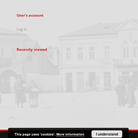
User's account
Log in
Recently viewed
I understand
This page uses 'cookies'.
More information