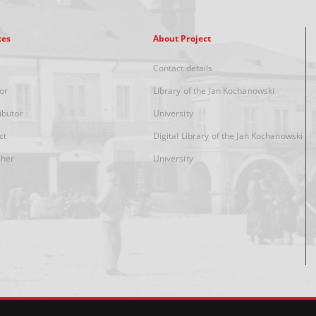
xes
About Project
Contact details
or
Library of the Jan Kochanowski
ibutor
University
ct
Digital Library of the Jan Kochanowski
sher
University