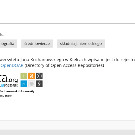
s:
riografia
średniowiecze
składnia j. niemieckiego
ersytetu Jana Kochanowskiego w Kielcach wpisane jest do rejest
z
OpenDOAR
(Directory of Open Access Repositories)