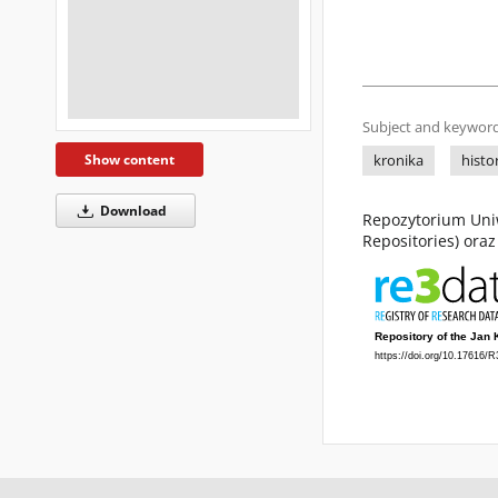
Subject and keyword
Show content
kronika
histo
Download
Repozytorium Uniw
Repositories) ora