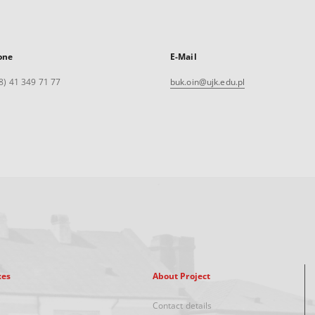
one
E-Mail
8) 41 349 71 77
buk.oin@ujk.edu.pl
xes
About Project
Contact details