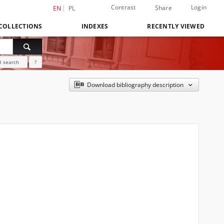
Contrast
Login
Share
EN
PL
COLLECTIONS
INDEXES
RECENTLY VIEWED
 search
?
Download bibliography description