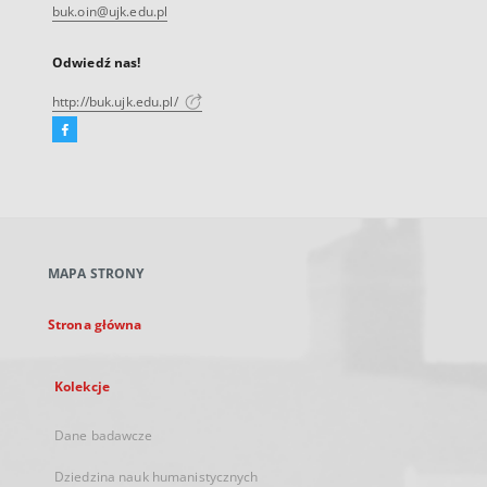
buk.oin@ujk.edu.pl
Odwiedź nas!
http://buk.ujk.edu.pl/
Facebook
Link
zewnętrzny,
otworzy
się
w
nowej
MAPA STRONY
karcie
Strona główna
Kolekcje
Dane badawcze
Dziedzina nauk humanistycznych