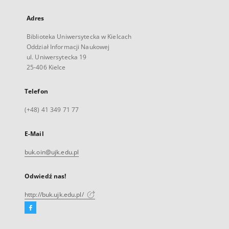
Adres
Biblioteka Uniwersytecka w Kielcach
Oddział Informacji Naukowej
ul. Uniwersytecka 19
25-406 Kielce
Telefon
(+48) 41 349 71 77
E-Mail
buk.oin@ujk.edu.pl
Odwiedź nas!
http://buk.ujk.edu.pl/
Facebook
Link
zewnętrzny,