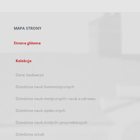
otworzy
się
w
nowej
MAPA STRONY
karcie
Strona główna
Kolekcje
Dane badawcze
Dziedzina nauk humanistycznych
Dziedzina nauk medycznych i nauk o zdrowiu
Dziedzina nauk społecznych
Dziedzina nauk ścisłych i przyrodniczych
Dziedzina sztuki