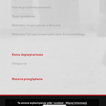
Instrukcja samodeponowania
Dane kontaktowe
Biblioteka Uniwersytecka w Kielcach
Biblioteka Cyfrowa Uniwersytetu Jana Kochanowskiego
Konto depozytariusza
Zaloguj się
Historia przeglądania
Ten serwis działa dzięki oprogramowaniu
DInGO dLibra 6.3.21
Ta strona wykorzystuje pliki 'cookies'.
Więcej informacji