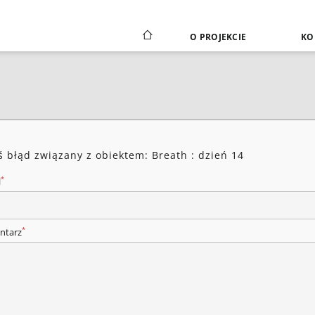
O PROJEKCIE
KO
ś błąd związany z obiektem: Breath : dzień 14
*
l
*
ntarz