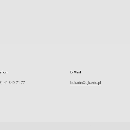
efon
E-Mail
8) 41 349 71 77
buk.oin@ujk.edu.pl