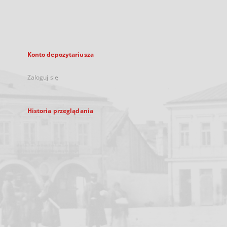
karcie
Konto depozytariusza
Zaloguj się
Historia przeglądania