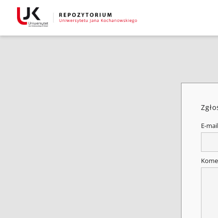
Zgło
E-mai
Kome