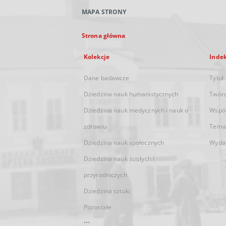
MAPA STRONY
Strona główna
Kolekcje
Inde
Dane badawcze
Tytuł
Dziedzina nauk humanistycznych
Twór
Dziedzina nauk medycznych i nauk o
Wspó
zdrowiu
Tema
Dziedzina nauk społecznych
Wyda
Dziedzina nauk ścisłych i
przyrodniczych
Dziedzina sztuki
Pozostałe
...