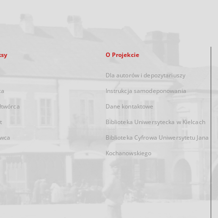
ksy
O Projekcie
Dla autorów i depozytariuszy
ca
Instrukcja samodeponowania
łtwórca
Dane kontaktowe
t
Biblioteka Uniwersytecka w Kielcach
wca
Biblioteka Cyfrowa Uniwersytetu Jana
Kochanowskiego