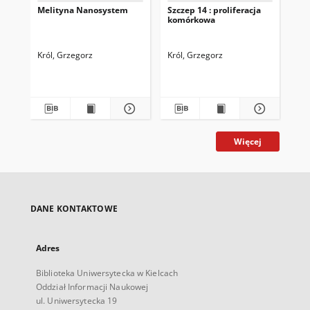
Melityna Nanosystem
Szczep 14 : proliferacja
Szc
komórkowa
ko
Król, Grzegorz
Król, Grzegorz
Kró
Więcej
DANE KONTAKTOWE
Adres
Biblioteka Uniwersytecka w Kielcach
Oddział Informacji Naukowej
ul. Uniwersytecka 19