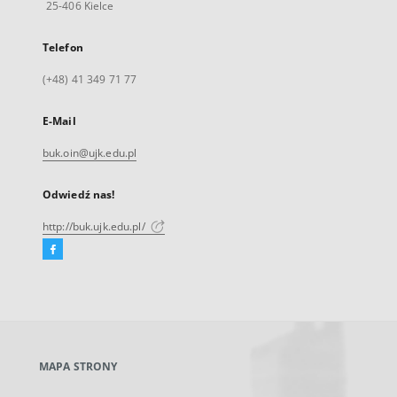
25-406 Kielce
Telefon
(+48) 41 349 71 77
E-Mail
buk.oin@ujk.edu.pl
Odwiedź nas!
http://buk.ujk.edu.pl/
Facebook
Link
zewnętrzny,
otworzy
się
w
nowej
MAPA STRONY
karcie