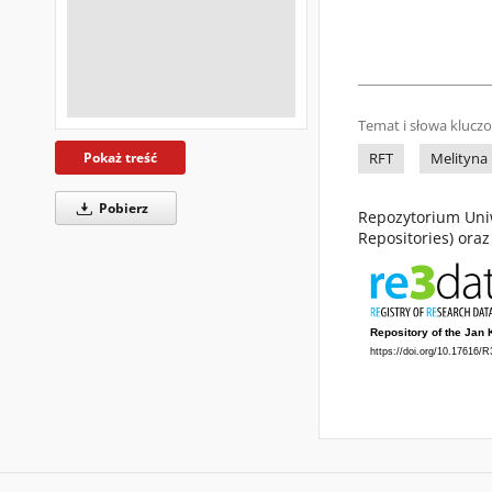
Temat i słowa klucz
Pokaż treść
RFT
Melityna
Pobierz
Repozytorium Uniw
Repositories) ora