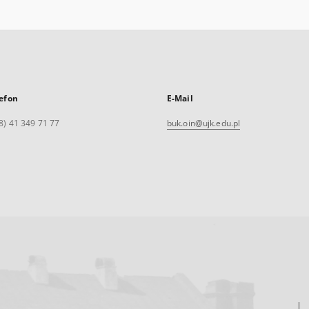
efon
E-Mail
8) 41 349 71 77
buk.oin@ujk.edu.pl