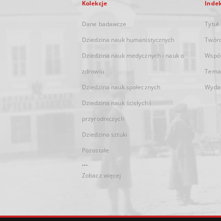
Kolekcje
Inde
Dane badawcze
Tytuł
Dziedzina nauk humanistycznych
Twór
Dziedzina nauk medycznych i nauk o
Wspó
zdrowiu
Tema
Dziedzina nauk społecznych
Wyda
Dziedzina nauk ścisłych i
przyrodniczych
Dziedzina sztuki
Pozostałe
...
Zobacz więcej