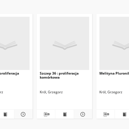
proliferacja
Szczep 36 : proliferacja
Melityna Pluroni
komórkowa
rz
Król, Grzegorz
Król, Grzegorz