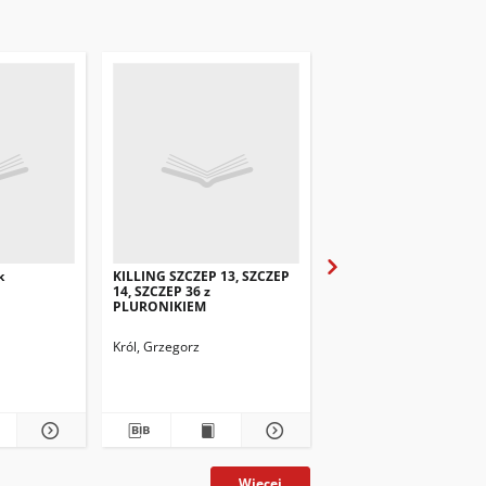
k
KILLING SZCZEP 13, SZCZEP
KILLING z Nanosyste
14, SZCZEP 36 z
PLURONIKIEM
Król, Grzegorz
Król, Grzegorz
Więcej