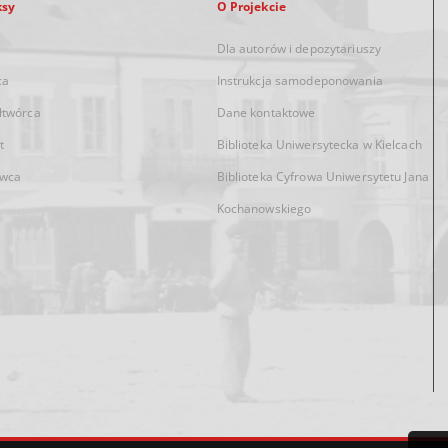
ksy
O Projekcie
Dla autorów i depozytariuszy
ca
Instrukcja samodeponowania
łtwórca
Dane kontaktowe
t
Biblioteka Uniwersytecka w Kielcach
wca
Biblioteka Cyfrowa Uniwersytetu Jana
Kochanowskiego