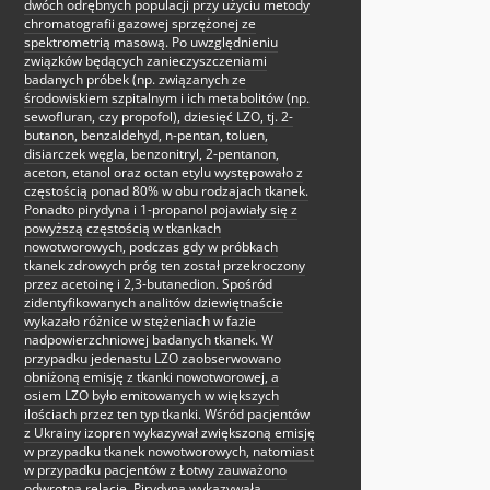
dwóch odrębnych populacji przy użyciu metody
chromatografii gazowej sprzężonej ze
spektrometrią masową. Po uwzględnieniu
związków będących zanieczyszczeniami
badanych próbek (np. związanych ze
środowiskiem szpitalnym i ich metabolitów (np.
sewofluran, czy propofol), dziesięć LZO, tj. 2-
butanon, benzaldehyd, n-pentan, toluen,
disiarczek węgla, benzonitryl, 2-pentanon,
aceton, etanol oraz octan etylu występowało z
częstością ponad 80% w obu rodzajach tkanek.
Ponadto pirydyna i 1-propanol pojawiały się z
powyższą częstością w tkankach
nowotworowych, podczas gdy w próbkach
tkanek zdrowych próg ten został przekroczony
przez acetoinę i 2,3-butanedion. Spośród
zidentyfikowanych analitów dziewiętnaście
wykazało różnice w stężeniach w fazie
nadpowierzchniowej badanych tkanek. W
przypadku jedenastu LZO zaobserwowano
obniżoną emisję z tkanki nowotworowej, a
osiem LZO było emitowanych w większych
ilościach przez ten typ tkanki. Wśród pacjentów
z Ukrainy izopren wykazywał zwiększoną emisję
w przypadku tkanek nowotworowych, natomiast
w przypadku pacjentów z Łotwy zauważono
odwrotną relację. Pirydyna wykazywała