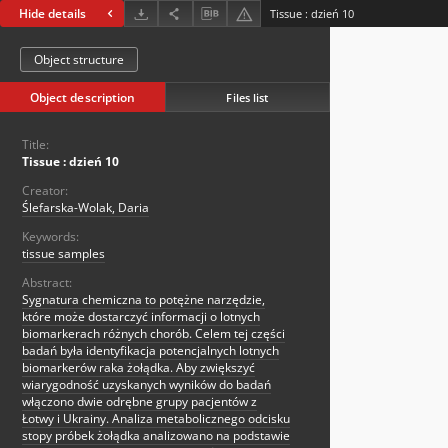
Hide details
Tissue : dzień 10
Object structure
Object description
Files list
Title:
Tissue : dzień 10
Creator:
Ślefarska-Wolak, Daria
Keywords:
tissue samples
Abstract:
Sygnatura chemiczna to potężne narzędzie,
które może dostarczyć informacji o lotnych
biomarkerach różnych chorób. Celem tej części
badań była identyfikacja potencjalnych lotnych
biomarkerów raka żołądka. Aby zwiększyć
wiarygodność uzyskanych wyników do badań
włączono dwie odrębne grupy pacjentów z
Łotwy i Ukrainy. Analiza metabolicznego odcisku
stopy próbek żołądka analizowano na podstawie