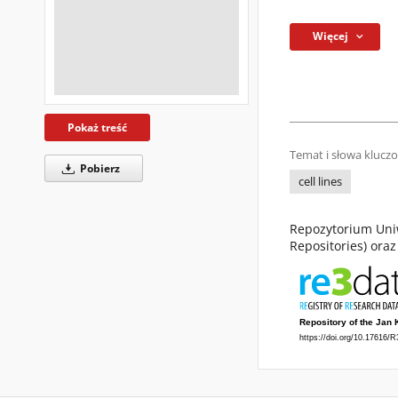
Więcej
Pokaż treść
Temat i słowa klucz
Pobierz
cell lines
Repozytorium Uniw
Repositories) ora