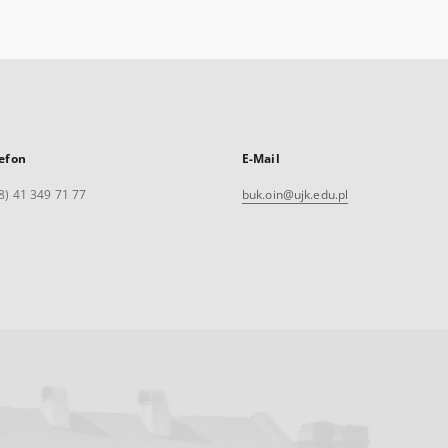
efon
E-Mail
8) 41 349 71 77
buk.oin@ujk.edu.pl