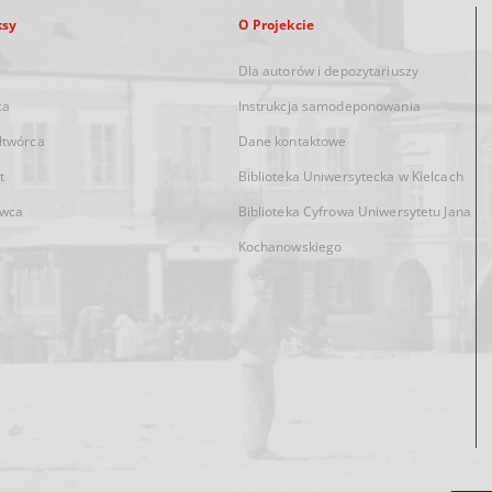
ksy
O Projekcie
Dla autorów i depozytariuszy
ca
Instrukcja samodeponowania
łtwórca
Dane kontaktowe
t
Biblioteka Uniwersytecka w Kielcach
wca
Biblioteka Cyfrowa Uniwersytetu Jana
Kochanowskiego