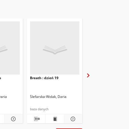
b
Breath : dzień 19
Breath : dzień 20
Daria
Ślefarska-Wolak, Daria
Ślefarska-Wolak, Daria
baza danych
baza danych