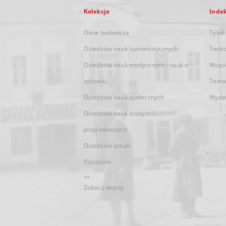
Kolekcje
Inde
Dane badawcze
Tytuł
Dziedzina nauk humanistycznych
Twór
Dziedzina nauk medycznych i nauk o
Wspó
zdrowiu
Tema
Dziedzina nauk społecznych
Wyda
Dziedzina nauk ścisłych i
przyrodniczych
Dziedzina sztuki
Pozostałe
...
Zobacz więcej