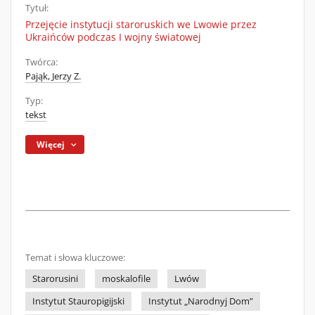
Tytuł:
Przejęcie instytucji staroruskich we Lwowie przez
Ukraińców podczas I wojny światowej
Twórca:
Pająk, Jerzy Z.
Typ:
tekst
Więcej
Temat i słowa kluczowe:
Starorusini
moskalofile
Lwów
Instytut Stauropigijski
Instytut „Narodnyj Dom”