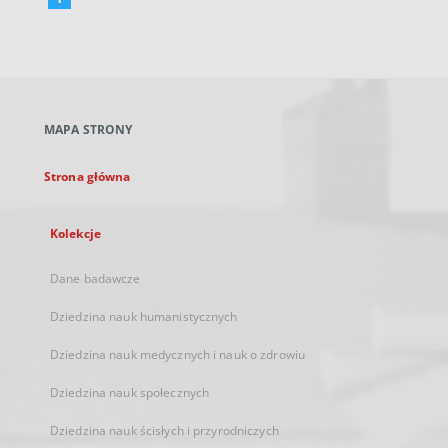
Link
zewnętrzny,
otworzy
się
w
nowej
MAPA STRONY
karcie
Strona główna
Kolekcje
Dane badawcze
Dziedzina nauk humanistycznych
Dziedzina nauk medycznych i nauk o zdrowiu
Dziedzina nauk społecznych
Dziedzina nauk ścisłych i przyrodniczych