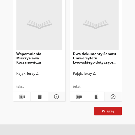
Wspomnienia
Dwa dokumenty Senatu
Po
Mieczysława
Uniwersytetu
akt
Koczanowicza
Lwowskiego dotyczące
rok
Stanisława Grabskiego
Pol
Re
Pająk, Jerzy Z.
Pająk, Jerzy Z.
Paj
Na
Gal
tekst
tekst
tek
Więcej