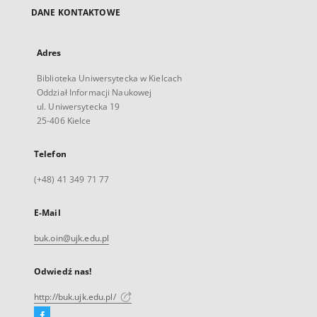
DANE KONTAKTOWE
Adres
Biblioteka Uniwersytecka w Kielcach
Oddział Informacji Naukowej
ul. Uniwersytecka 19
25-406 Kielce
Telefon
(+48) 41 349 71 77
E-Mail
buk.oin@ujk.edu.pl
Odwiedź nas!
http://buk.ujk.edu.pl/
Facebook