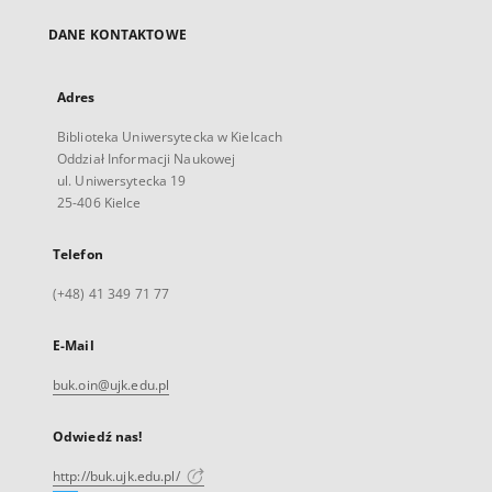
DANE KONTAKTOWE
Adres
Biblioteka Uniwersytecka w Kielcach
Oddział Informacji Naukowej
ul. Uniwersytecka 19
25-406 Kielce
Telefon
(+48) 41 349 71 77
E-Mail
buk.oin@ujk.edu.pl
Odwiedź nas!
http://buk.ujk.edu.pl/