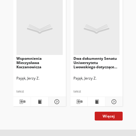
Wspomnienia
Dwa dokumenty Senatu
Po
Mieczysława
Uniwersytetu
akt
Koczanowicza
Lwowskiego dotyczące
rok
Stanisława Grabskiego
Pol
Re
Pająk, Jerzy Z.
Pająk, Jerzy Z.
Paj
Na
Gal
tekst
tekst
tek
Więcej