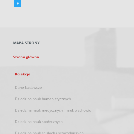
Facebook
Link
zewnętrzny,
otworzy
się
w
nowej
MAPA STRONY
karcie
Strona główna
Kolekcje
Dane badawcze
Dziedzina nauk humanistycznych
Dziedzina nauk medycznych i nauk o zdrowiu
Dziedzina nauk społecznych
Dziedzina nauk ścisłych i przyrodniczych