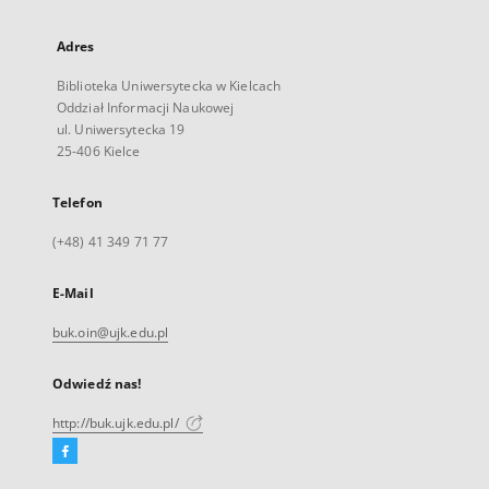
Adres
Biblioteka Uniwersytecka w Kielcach
Oddział Informacji Naukowej
ul. Uniwersytecka 19
25-406 Kielce
Telefon
(+48) 41 349 71 77
E-Mail
buk.oin@ujk.edu.pl
Odwiedź nas!
http://buk.ujk.edu.pl/
Facebook
Link