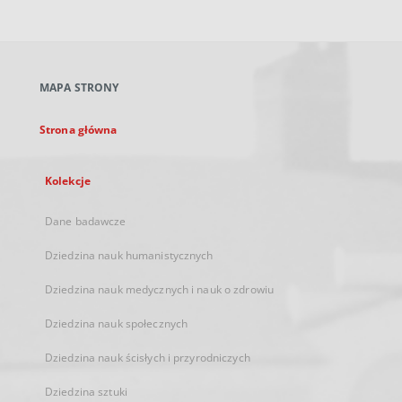
zewnętrzny,
otworzy
się
w
nowej
MAPA STRONY
karcie
Strona główna
Kolekcje
Dane badawcze
Dziedzina nauk humanistycznych
Dziedzina nauk medycznych i nauk o zdrowiu
Dziedzina nauk społecznych
Dziedzina nauk ścisłych i przyrodniczych
Dziedzina sztuki