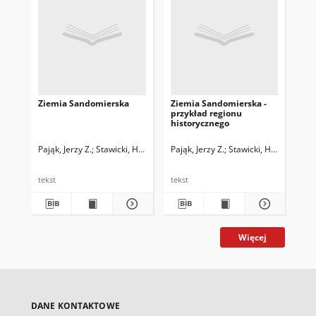
Ziemia Sandomierska
Ziemia Sandomierska -
Ws
przykład regionu
Mi
historycznego
Ko
Pająk, Jerzy Z.
Stawicki, Henryk
Pająk, Jerzy Z.
Stawicki, Henryk
Paj
tekst
tekst
tek
Więcej
DANE KONTAKTOWE