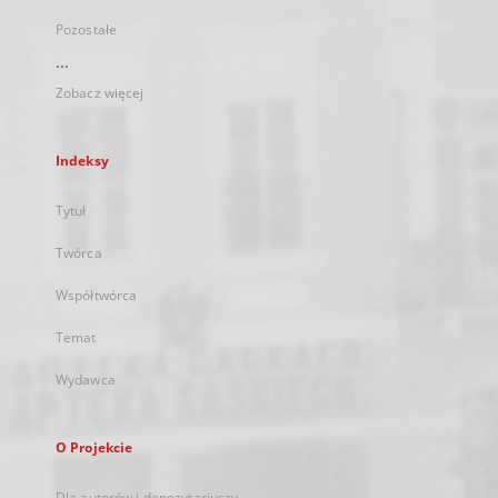
Pozostałe
...
Zobacz więcej
Indeksy
Tytuł
Twórca
Współtwórca
Temat
Wydawca
O Projekcie
Dla autorów i depozytariuszy