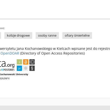
owe:
kolizje drogowe
osoby ranne
ofiary śmiertelne
ersytetu Jana Kochanowskiego w Kielcach wpisane jest do rejest
z
OpenDOAR
(Directory of Open Access Repositories)