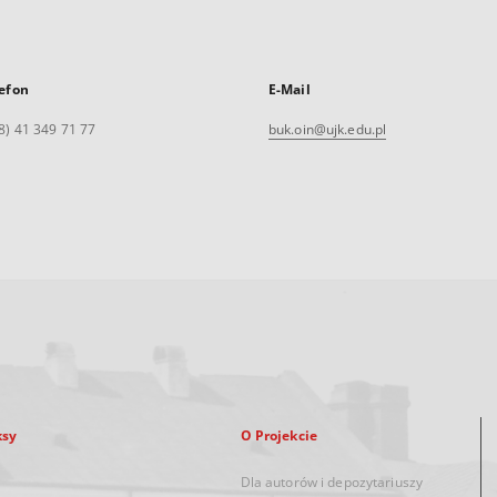
efon
E-Mail
8) 41 349 71 77
buk.oin@ujk.edu.pl
ksy
O Projekcie
Dla autorów i depozytariuszy