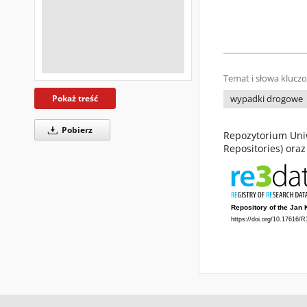
Temat i słowa klucz
Pokaż treść
wypadki drogowe
Pobierz
Repozytorium Uniw
Repositories) ora