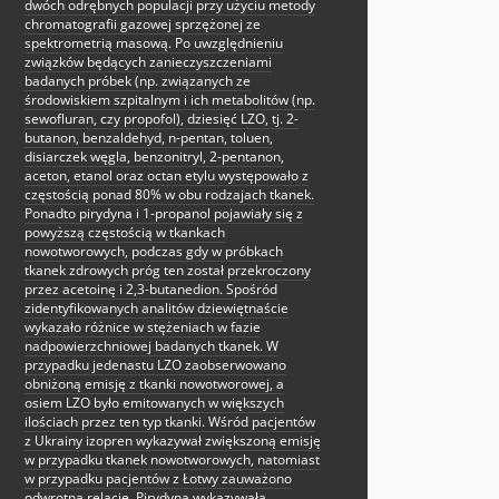
dwóch odrębnych populacji przy użyciu metody
chromatografii gazowej sprzężonej ze
spektrometrią masową. Po uwzględnieniu
związków będących zanieczyszczeniami
badanych próbek (np. związanych ze
środowiskiem szpitalnym i ich metabolitów (np.
sewofluran, czy propofol), dziesięć LZO, tj. 2-
butanon, benzaldehyd, n-pentan, toluen,
disiarczek węgla, benzonitryl, 2-pentanon,
aceton, etanol oraz octan etylu występowało z
częstością ponad 80% w obu rodzajach tkanek.
Ponadto pirydyna i 1-propanol pojawiały się z
powyższą częstością w tkankach
nowotworowych, podczas gdy w próbkach
tkanek zdrowych próg ten został przekroczony
przez acetoinę i 2,3-butanedion. Spośród
zidentyfikowanych analitów dziewiętnaście
wykazało różnice w stężeniach w fazie
nadpowierzchniowej badanych tkanek. W
przypadku jedenastu LZO zaobserwowano
obniżoną emisję z tkanki nowotworowej, a
osiem LZO było emitowanych w większych
ilościach przez ten typ tkanki. Wśród pacjentów
z Ukrainy izopren wykazywał zwiększoną emisję
w przypadku tkanek nowotworowych, natomiast
w przypadku pacjentów z Łotwy zauważono
odwrotną relację. Pirydyna wykazywała