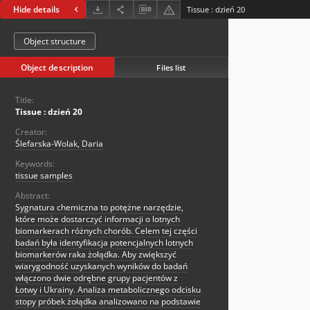
Hide details
Tissue : dzień 20
Object structure
Object description
Files list
Title:
Tissue : dzień 20
Creator:
Ślefarska-Wolak, Daria
Keywords:
tissue samples
Abstract:
Sygnatura chemiczna to potężne narzędzie,
które może dostarczyć informacji o lotnych
biomarkerach różnych chorób. Celem tej części
badań była identyfikacja potencjalnych lotnych
biomarkerów raka żołądka. Aby zwiększyć
wiarygodność uzyskanych wyników do badań
włączono dwie odrębne grupy pacjentów z
Łotwy i Ukrainy. Analiza metabolicznego odcisku
stopy próbek żołądka analizowano na podstawie