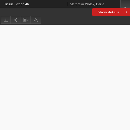
Tissue : dzień 4b
Ślefarska-Wolak, Daria
Show details