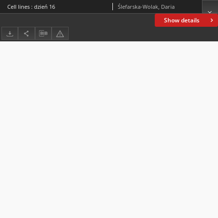
Cell lines : dzień 16
Ślefarska-Wolak, Daria
Show details