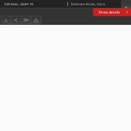
Cell lines : dzień 16
Ślefarska-Wolak, Daria
Show details