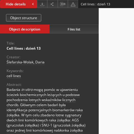
Hide details
Cell lines : dzień 13
Object structure
Object description
Files list
Title:
Cell lines : dzień 13
Creator:
Ślefarska-Wolak, Daria
Keywords:
cell lines
Abstract:
Badania
in vitro
mogą pomóc w ujawnieniu
ścieżek biochemicznych leżących u podstaw
pochodzenia lotnych wskaźników licznych
chorób. Głównym celem badań była
identyfikacja potencjalnych biomarkerów raka
żołądka. W tym celu zbadano lotne sygnatury
dwóch linii komórkowych raka żołądka: AGS
(gruczolak żołądka) i SNU-1 (gruczolak żołądka)
oraz jednej linii komórkowej nabłonka żołądka