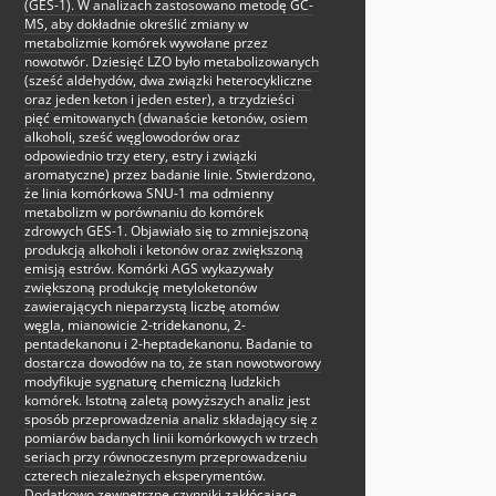
(GES-1). W analizach zastosowano metodę GC-
MS, aby dokładnie określić zmiany w
metabolizmie komórek wywołane przez
nowotwór. Dziesięć LZO było metabolizowanych
(sześć aldehydów, dwa związki heterocykliczne
oraz jeden keton i jeden ester), a trzydzieści
pięć emitowanych (dwanaście ketonów, osiem
alkoholi, sześć węglowodorów oraz
odpowiednio trzy etery, estry i związki
aromatyczne) przez badanie linie. Stwierdzono,
że linia komórkowa SNU-1 ma odmienny
metabolizm w porównaniu do komórek
zdrowych GES-1. Objawiało się to zmniejszoną
produkcją alkoholi i ketonów oraz zwiększoną
emisją estrów. Komórki AGS wykazywały
zwiększoną produkcję metyloketonów
zawierających nieparzystą liczbę atomów
węgla, mianowicie 2-tridekanonu, 2-
pentadekanonu i 2-heptadekanonu. Badanie to
dostarcza dowodów na to, że stan nowotworowy
modyfikuje sygnaturę chemiczną ludzkich
komórek. Istotną zaletą powyższych analiz jest
sposób przeprowadzenia analiz składający się z
pomiarów badanych linii komórkowych w trzech
seriach przy równoczesnym przeprowadzeniu
czterech niezależnych eksperymentów.
Dodatkowo zewnętrzne czynniki zakłócające