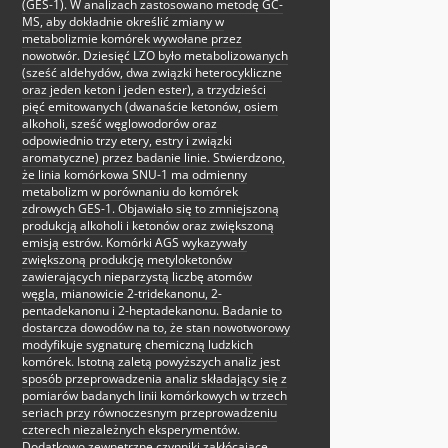
(GES-1). W analizach zastosowano metodę GC-
MS, aby dokładnie określić zmiany w
metabolizmie komórek wywołane przez
nowotwór. Dziesięć LZO było metabolizowanych
(sześć aldehydów, dwa związki heterocykliczne
oraz jeden keton i jeden ester), a trzydzieści
pięć emitowanych (dwanaście ketonów, osiem
alkoholi, sześć węglowodorów oraz
odpowiednio trzy etery, estry i związki
aromatyczne) przez badanie linie. Stwierdzono,
że linia komórkowa SNU-1 ma odmienny
metabolizm w porównaniu do komórek
zdrowych GES-1. Objawiało się to zmniejszoną
produkcją alkoholi i ketonów oraz zwiększoną
emisją estrów. Komórki AGS wykazywały
zwiększoną produkcję metyloketonów
zawierających nieparzystą liczbę atomów
węgla, mianowicie 2-tridekanonu, 2-
pentadekanonu i 2-heptadekanonu. Badanie to
dostarcza dowodów na to, że stan nowotworowy
modyfikuje sygnaturę chemiczną ludzkich
komórek. Istotną zaletą powyższych analiz jest
sposób przeprowadzenia analiz składający się z
pomiarów badanych linii komórkowych w trzech
seriach przy równoczesnym przeprowadzeniu
czterech niezależnych eksperymentów.
Dodatkowo zewnętrzne czynniki zakłócające