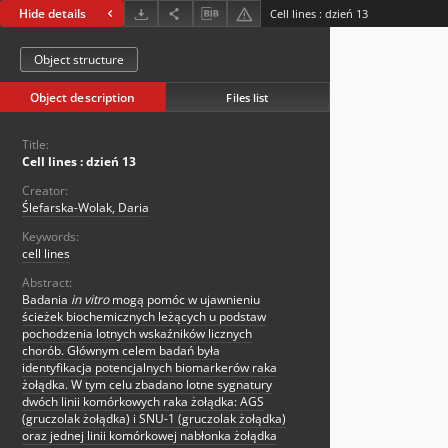
Hide details
Cell lines : dzień 13
Object structure
Object description
Files list
Title:
Cell lines : dzień 13
Creator:
Ślefarska-Wolak, Daria
Keywords:
cell lines
Abstract:
Badania
in vitro
mogą pomóc w ujawnieniu
ścieżek biochemicznych leżących u podstaw
pochodzenia lotnych wskaźników licznych
chorób. Głównym celem badań była
identyfikacja potencjalnych biomarkerów raka
żołądka. W tym celu zbadano lotne sygnatury
dwóch linii komórkowych raka żołądka: AGS
(gruczolak żołądka) i SNU-1 (gruczolak żołądka)
oraz jednej linii komórkowej nabłonka żołądka