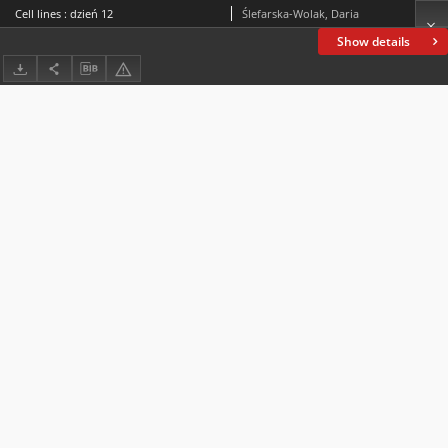
Cell lines : dzień 12
Ślefarska-Wolak, Daria
Show details