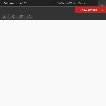
Cell lines : dzień 12
Ślefarska-Wolak, Daria
Show details