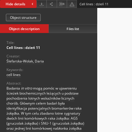
Hide details
Cell lines : dzień 11
Object structure
Object description
Files list
Title:
Cell lines : dzień 11
Creator:
Ślefarska-Wolak, Daria
Keywords:
cell lines
Abstract:
Badania
in vitro
mogą pomóc w ujawnieniu
ścieżek biochemicznych leżących u podstaw
pochodzenia lotnych wskaźników licznych
chorób. Głównym celem badań była
identyfikacja potencjalnych biomarkerów raka
żołądka. W tym celu zbadano lotne sygnatury
dwóch linii komórkowych raka żołądka: AGS
(gruczolak żołądka) i SNU-1 (gruczolak żołądka)
oraz jednej linii komórkowej nabłonka żołądka