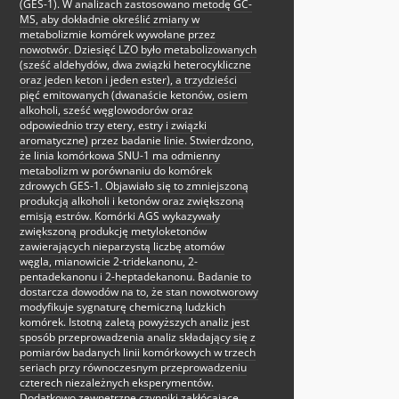
(GES-1). W analizach zastosowano metodę GC-
MS, aby dokładnie określić zmiany w
metabolizmie komórek wywołane przez
nowotwór. Dziesięć LZO było metabolizowanych
(sześć aldehydów, dwa związki heterocykliczne
oraz jeden keton i jeden ester), a trzydzieści
pięć emitowanych (dwanaście ketonów, osiem
alkoholi, sześć węglowodorów oraz
odpowiednio trzy etery, estry i związki
aromatyczne) przez badanie linie. Stwierdzono,
że linia komórkowa SNU-1 ma odmienny
metabolizm w porównaniu do komórek
zdrowych GES-1. Objawiało się to zmniejszoną
produkcją alkoholi i ketonów oraz zwiększoną
emisją estrów. Komórki AGS wykazywały
zwiększoną produkcję metyloketonów
zawierających nieparzystą liczbę atomów
węgla, mianowicie 2-tridekanonu, 2-
pentadekanonu i 2-heptadekanonu. Badanie to
dostarcza dowodów na to, że stan nowotworowy
modyfikuje sygnaturę chemiczną ludzkich
komórek. Istotną zaletą powyższych analiz jest
sposób przeprowadzenia analiz składający się z
pomiarów badanych linii komórkowych w trzech
seriach przy równoczesnym przeprowadzeniu
czterech niezależnych eksperymentów.
Dodatkowo zewnętrzne czynniki zakłócające