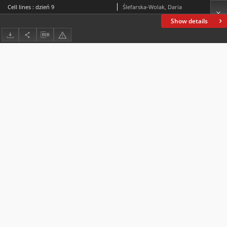
Cell lines : dzień 9
Ślefarska-Wolak, Daria
Show details