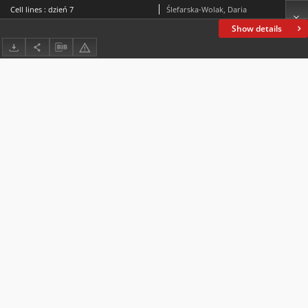
Cell lines : dzień 7
Ślefarska-Wolak, Daria
Show details