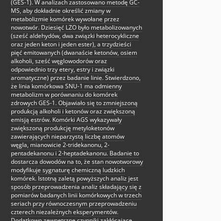
(GES-1). W analizach zastosowano metodę GC-
MS, aby dokładnie określić zmiany w
metabolizmie komórek wywołane przez
nowotwór. Dziesięć LZO było metabolizowanych
(sześć aldehydów, dwa związki heterocykliczne
oraz jeden keton i jeden ester), a trzydzieści
pięć emitowanych (dwanaście ketonów, osiem
alkoholi, sześć węglowodorów oraz
odpowiednio trzy etery, estry i związki
aromatyczne) przez badanie linie. Stwierdzono,
że linia komórkowa SNU-1 ma odmienny
metabolizm w porównaniu do komórek
zdrowych GES-1. Objawiało się to zmniejszoną
produkcją alkoholi i ketonów oraz zwiększoną
emisją estrów. Komórki AGS wykazywały
zwiększoną produkcję metyloketonów
zawierających nieparzystą liczbę atomów
węgla, mianowicie 2-tridekanonu, 2-
pentadekanonu i 2-heptadekanonu. Badanie to
dostarcza dowodów na to, że stan nowotworowy
modyfikuje sygnaturę chemiczną ludzkich
komórek. Istotną zaletą powyższych analiz jest
sposób przeprowadzenia analiz składający się z
pomiarów badanych linii komórkowych w trzech
seriach przy równoczesnym przeprowadzeniu
czterech niezależnych eksperymentów.
Dodatkowo zewnętrzne czynniki zakłócające