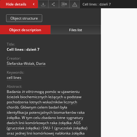
Hide details
Cell lines : dzień 7
Object structure
Object description
Files list
Title:
Cell lines : dzień 7
Creator:
Ślefarska-Wolak, Daria
Keywords:
cell lines
Abstract:
Badania
in vitro
mogą pomóc w ujawnieniu
ścieżek biochemicznych leżących u podstaw
pochodzenia lotnych wskaźników licznych
chorób. Głównym celem badań była
identyfikacja potencjalnych biomarkerów raka
żołądka. W tym celu zbadano lotne sygnatury
dwóch linii komórkowych raka żołądka: AGS
(gruczolak żołądka) i SNU-1 (gruczolak żołądka)
oraz jednej linii komórkowej nabłonka żołądka