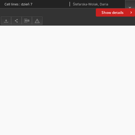
Cell lines : dzień 7
Ślefarska-Wolak, Daria
Show details