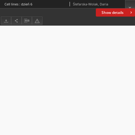
Cell lines : dzień 6
Ślefarska-Wolak, Daria
Show details