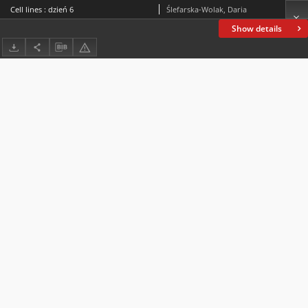
Cell lines : dzień 6
Ślefarska-Wolak, Daria
Show details