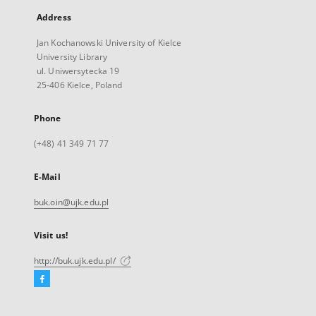
Address
Jan Kochanowski University of Kielce
University Library
ul. Uniwersytecka 19
25-406 Kielce, Poland
Phone
(+48) 41 349 71 77
E-Mail
buk.oin@ujk.edu.pl
Visit us!
http://buk.ujk.edu.pl/
Facebook
External
link,