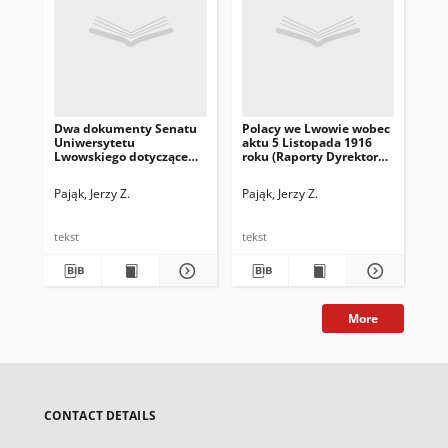
Dwa dokumenty Senatu
Polacy we Lwowie wobec
Zja
Uniwersytetu
aktu 5 Listopada 1916
Or
Lwowskiego dotyczące
roku (Raporty Dyrektora
(29
Stanisława Grabskiego
Policji we Lwowie Józefa
rok
Reinlendera do
Pająk, Jerzy Z.
Pająk, Jerzy Z.
Paj
Namiestnictwa
Galicyjskiego
tekst
tekst
tek
More
CONTACT DETAILS