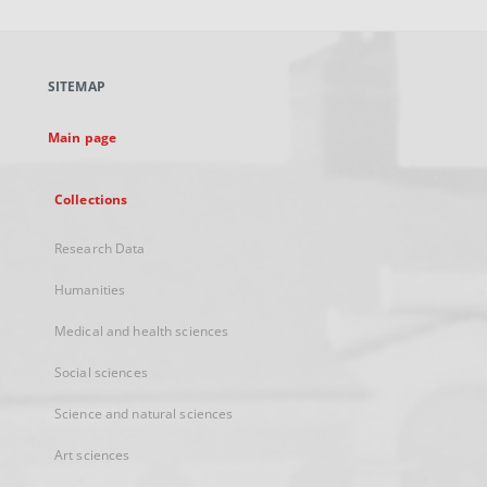
will
open
in
a
SITEMAP
new
tab
Main page
Collections
Research Data
Humanities
Medical and health sciences
Social sciences
Science and natural sciences
Art sciences