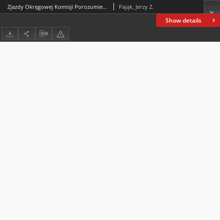
Zjazdy Okręgowej Komisji Porozumiewawczej Stronnictw Niepodległościowych w Kielcach w listopadzie 1917 roku
Pająk, Jerzy Z.
Show details