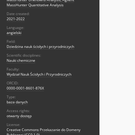
MassHunter Quantitative Analysis
Date created:
2021-2022
Language:
angielski
Field:
Dziedzina nauk ścisłych i przyrodniczych
Scientific disciplines:
Nauki chemiczne
Faculty:
Wydział Nauk Ścisłych i Przyrodniczych
ORCID:
0000-0001-8601-876X
Type:
baza danych
Access rights:
otwarty dostęp
License:
Creative Commons Przekazanie do Domeny
Publicznej (CC0 1.0)