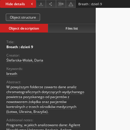
Hide details
Breath : dzień 9
Object structure
Object description
Files list
Title:
Breath : dzień 9
Creator:
Ślefarska-Wolak, Daria
Keywords:
breath
Abstract:
W powyższym folderze zawarto dane analiz
chromatograficznych dotyczących wydychanego
powietrza pozyskanego od pacjentów z
nowotworem żołądka oraz pacjentów
kontrolnych z trzech ośrodków medycznych
(Łotwa, Ukraina, Brazylia).
Additional notes:
Programy, w jakich analizowano dane: Agilent
MassHunter Unknowns Analysis, Agilent