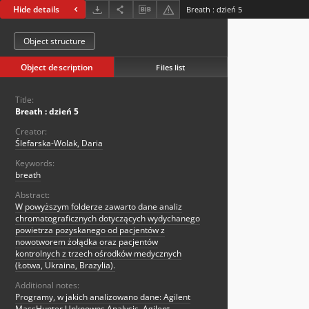
Hide details
Breath : dzień 5
Object structure
Object description
Files list
Title:
Breath : dzień 5
Creator:
Ślefarska-Wolak, Daria
Keywords:
breath
Abstract:
W powyższym folderze zawarto dane analiz
chromatograficznych dotyczących wydychanego
powietrza pozyskanego od pacjentów z
nowotworem żołądka oraz pacjentów
kontrolnych z trzech ośrodków medycznych
(Łotwa, Ukraina, Brazylia).
Additional notes:
Programy, w jakich analizowano dane: Agilent
MassHunter Unknowns Analysis, Agilent