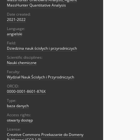
MassHunter Quantitative Analysis
Date created:
2021-2022
Language:
angielski
Field:
Dziedzina nauk ścisłych i przyrodniczych
Scientific disciplines:
Nauki chemiczne
Faculty:
Wydział Nauk Ścisłych i Przyrodniczych
ORCID:
0000-0001-8601-876X
Type:
baza danych
Access rights:
otwarty dostęp
License:
Creative Commons Przekazanie do Domeny
Publicznej (CC0 1.0)